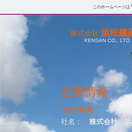
このホームページは
浜松建
株式会社
KENSAN CO., LTD.
企業情報
会社概要
社名：
株式会社 浜松建