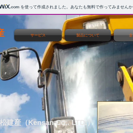
.com
を使って作成されました。あなたも無料で作ってみませんか
産
サービス
製品について
企
産（Kensan Co,. LTD.）